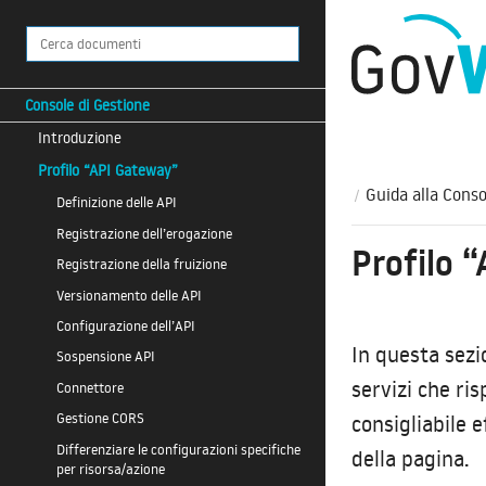
Console di Gestione
Introduzione
Profilo “API Gateway”
Guida alla Conso
Definizione delle API
Registrazione dell’erogazione
Profilo 
Registrazione della fruizione
Versionamento delle API
Configurazione dell’API
In questa sezi
Sospensione API
servizi che ri
Connettore
consigliabile e
Gestione CORS
Differenziare le configurazioni specifiche
della pagina.
per risorsa/azione