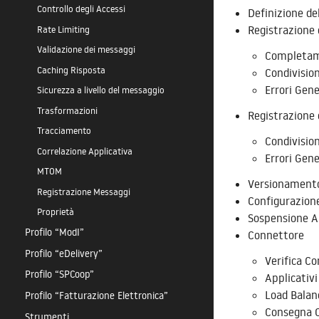
Controllo degli Accessi
Definizione de
Registrazione 
Rate Limiting
Validazione dei messaggi
Completame
Caching Risposta
Condivision
Errori Gen
Sicurezza a livello del messaggio
Trasformazioni
Registrazione 
Tracciamento
Condivision
Correlazione Applicativa
Errori Gen
MTOM
Versionamento
Registrazione Messaggi
Configurazione
Proprietà
Sospensione A
Profilo “ModI”
Connettore
Profilo “eDelivery”
Verifica C
Profilo “SPCoop”
Applicativi
Load Balan
Profilo “Fatturazione Elettronica”
Consegna C
Strumenti