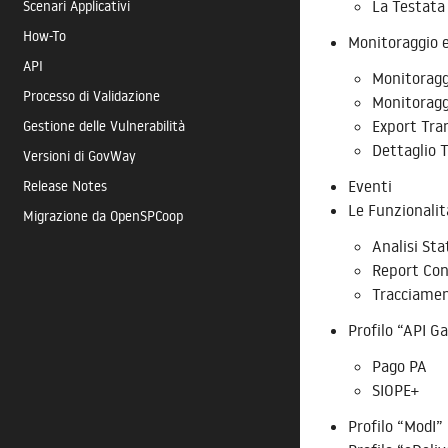
Scenari Applicativi
La Testata
How-To
Monitoraggio 
API
Monitoragg
Processo di Validazione
Monitoragg
Gestione delle Vulnerabilità
Export Tra
Dettaglio 
Versioni di GovWay
Release Notes
Eventi
Le Funzionalit
Migrazione da OpenSPCoop
Analisi Sta
Report Con
Tracciame
Profilo “API G
Pago PA
SIOPE+
Profilo “ModI”