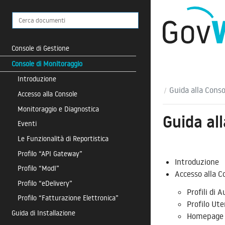
Console di Gestione
Console di Monitoraggio
Introduzione
Guida alla Conso
Accesso alla Console
Monitoraggio e Diagnostica
Guida al
Eventi
Le Funzionalità di Reportistica
Profilo “API Gateway”
Introduzione
Profilo “ModI”
Accesso alla C
Profilo “eDelivery”
Profili di 
Profilo “Fatturazione Elettronica”
Profilo Ut
Guida di Installazione
Homepage