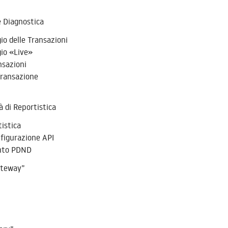
e Diagnostica
io delle Transazioni
io «Live»
nsazioni
Transazione
à di Reportistica
tistica
figurazione API
nto PDND
ateway”