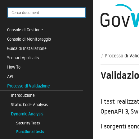
Console di Gestione
Console di Monitoraggio
Guida di Installazione
Processo di Vali
Scenari Applicativi
How-To
Validazi
API
Processo di Validazione
Introduzione
I test realizza
Static Code Analysis
OpenAPI 3, Sw
Dynamic Analysis
Security Tests
I sorgenti sono
Functional tests