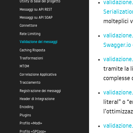
validazione
Utility di base del progetto
Messaggi su API REST
Serializatio
Messaggi su API SOAP
molteplici v
Connettore
validazione
Rate Limiting
Validazione dei messaggi
Swagger.io 
Caching Risposta
validazion
Trasformazioni
MTOM
tramite la l
Correlazione Applicativa
complesse d
Tracciamento
validazione
Registrazione dei messaggi
Header di Integrazione
literal” o “
Encoding
l’ottimizza
Plugins
Profilo «ModI»
validazione
Profilo «SPCoop»