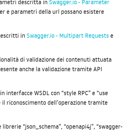
rametri descritta in
Swagger.io - Parameter
der e parametri della url possano esistere
escritti in
Swagger.io - Multipart Requests
e
zionalità di validazione dei contenuti attuata
 presente anche la validazione tramite API
i in interfacce WSDL con “style RPC” e “use
he il riconoscimento dell’operazione tramite
le librerie “json_schema”, “openapi4j”, “swagger-