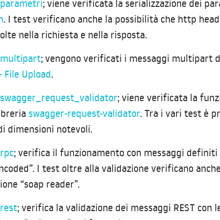
.parametri
; viene verificata la serializzazione dei pa
n
. I test verificano anche la possibilità che http hea
olte nella richiesta e nella risposta.
.multipart
; vengono verificati i messaggi multipart d
- File Upload
.
e.swagger_request_validator
; viene verificata la fun
ibreria
swagger-request-validator
. Tra i vari test è
i dimensioni notevoli.
.rpc
; verifica il funzionamento con messaggi definit
encoded”. I test oltre alla validazione verificano anc
zione “soap reader”.
.rest
; verifica la validazione dei messaggi REST con 