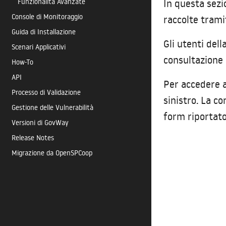
In questa sezi
Funzionalità Avanzate
Console di Monitoraggio
raccolte tramit
Guida di Installazione
Gli utenti del
Scenari Applicativi
consultazione d
How-To
API
Per accedere a
Processo di Validazione
sinistro. La c
Gestione delle Vulnerabilità
form riportat
Versioni di GovWay
Release Notes
Migrazione da OpenSPCoop