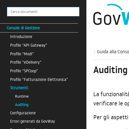
Console di Gestione
Introduzione
Profilo “API Gateway”
Guida alla Conso
Profilo “ModI”
Profilo “eDelivery”
Auditing
Profilo “SPCoop”
Profilo “Fatturazione Elettronica”
Strumenti
La funzionalit
Runtime
verificare le o
Auditing
Configurazione
Per gli aspett
Errori generati da GovWay