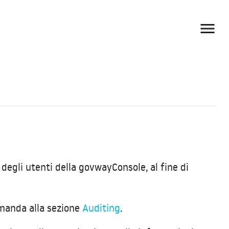

egli utenti della govwayConsole, al fine di
rimanda alla sezione
Auditing
.