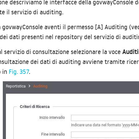
one descriviamo le interfacce della govwayConsole de
e il servizio di auditing.
la govwayConsole aventi il permesso [A] Auditing (ve
ei dati presenti nel repository del servizio di auditi
l servizio di consultazione selezionare la voce
Audit
onsultazione dei dati di auditing avviene tramite rice
o in
Fig. 357
.