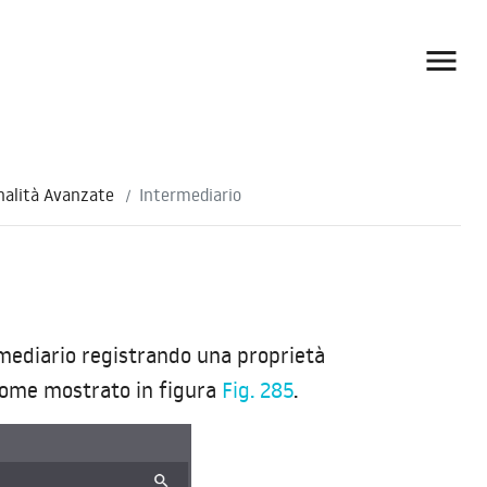

nalità Avanzate
Intermediario
rmediario registrando una proprietà
 come mostrato in figura
Fig. 285
.