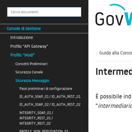
Console di Gestione
Introduzione
Profilo “API Gateway”
Guida alla Conso
Profilo “ModI”
Concetti Preliminari
Intermed
Sicurezza Canale
Sicurezza Messaggio
Passi preliminari di configurazione
È possibile in
ID_AUTH_SOAP_01 / ID_AUTH_REST_01
“
intermediari
ID_AUTH_SOAP_02 / ID_AUTH_REST_02
INTEGRITY_SOAP_01 /
INTEGRITY_REST_01 /
INTEGRITY_REST_02
PROFILE_NON_REPUDIATION_01