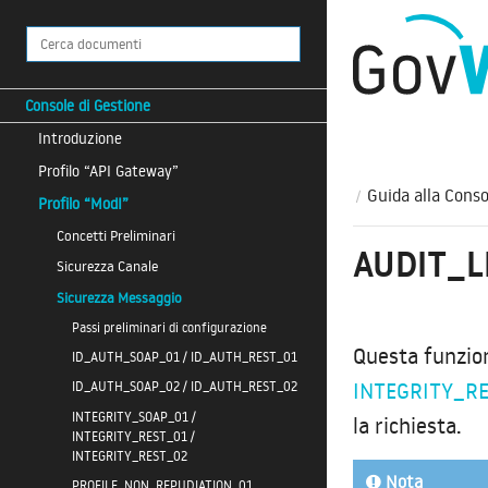
Console di Gestione
Introduzione
Profilo “API Gateway”
Guida alla Conso
Profilo “ModI”
Concetti Preliminari
AUDIT_L
Sicurezza Canale
Sicurezza Messaggio
Passi preliminari di configurazione
Questa funzion
ID_AUTH_SOAP_01 / ID_AUTH_REST_01
INTEGRITY_R
ID_AUTH_SOAP_02 / ID_AUTH_REST_02
INTEGRITY_SOAP_01 /
la richiesta.
INTEGRITY_REST_01 /
INTEGRITY_REST_02
Nota
PROFILE_NON_REPUDIATION_01