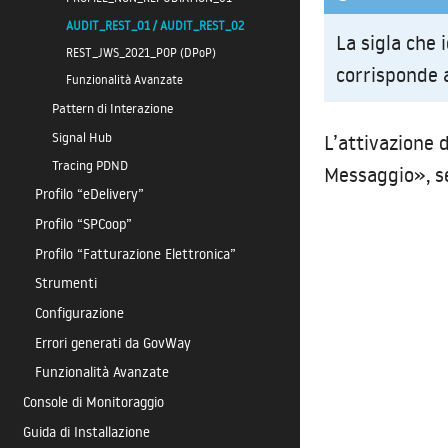
AUDIT_REST_01 / AUDIT_REST_02
La sigla che 
REST_JWS_2021_POP (DPoP)
corrisponde
Funzionalità Avanzate
Pattern di Interazione
Signal Hub
L’attivazione 
Tracing PDND
Messaggio», s
Profilo “eDelivery”
Profilo “SPCoop”
Profilo “Fatturazione Elettronica”
Strumenti
Configurazione
Errori generati da GovWay
Funzionalità Avanzate
Console di Monitoraggio
Guida di Installazione